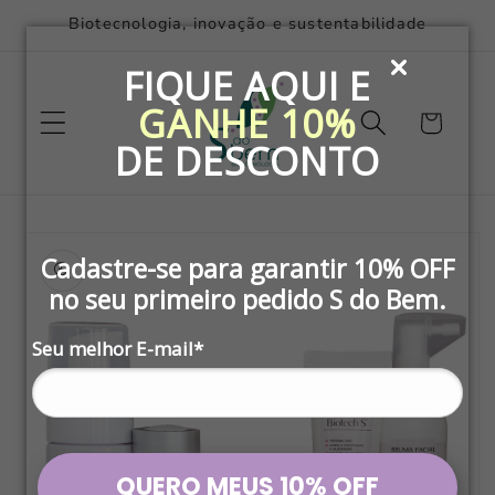
Pular
Biotecnologia, inovação e sustentabilidade
para o
conteúdo
FIQUE AQUI E
GANHE 10%
Carrinho
DE DESCONTO
Pular para
as
Cadastre-se para garantir
10% OFF
informações
do produto
no seu primeiro pedido
S do Bem
.
Seu melhor E-mail*
QUERO MEUS 10% OFF