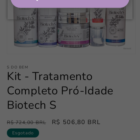
Abrir
mídia
1
S DO BEM
na
Kit - Tratamento
janela
modal
Completo Pró-Idade
Biotech S
Preço
Preço
R$ 506,80 BRL
R$ 724,00 BRL
normal
promocional
Esgotado