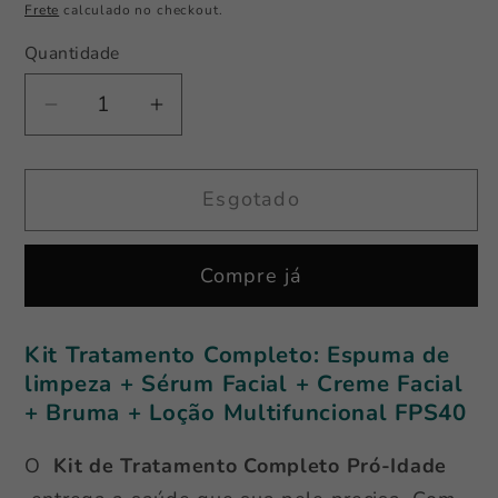
Frete
calculado no checkout.
Quantidade
Quantidade
Diminuir
Aumentar
a
a
quantidade
quantidade
Esgotado
de
de
Kit
Kit
-
-
Compre já
Tratamento
Tratamento
Completo
Completo
Pró-
Pró-
Kit Tratamento Completo: Espuma de
Idade
Idade
limpeza + Sérum Facial + Creme Facial
Biotech
Biotech
+ Bruma +
Loção Multifuncional FPS40
S
S
O
Kit de Tratamento Completo Pró-Idade